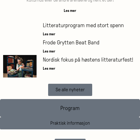
Kulturhus eller de andre arenaene og hent et der!
Les mer
Litteraturprogram med stort spenn
Les mer
Frode Grytten Beat Band
Les mer
Nordisk fokus på høstens litteraturfest!
Les mer
Se alle nyheter
Program
Praktisk informasjon