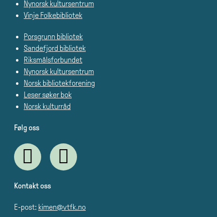
Nynorsk kultursentrum
Vinje Folkebibliotek
Porsgrunn bibliotek
Sandefjord bibliotek
Riksmålsforbundet
Nynorsk kultursentrum
Norsk bibliotekforening
Leser søker bok
Norsk kulturråd
Følg oss
Kontakt oss
E-post:
kimen@vtfk.no