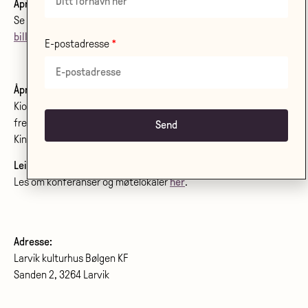
Åpningstider billettkjøp og telefon:
Se
åpningstider her
.
billett@bolgenkulturhus.no
E-postadresse
Åpningstider kino:
Kiosken er åpen fra første film starter
frem til siste film starter.
Kinoprogram:
www.bolgenkino.no
Leie lokale?
Les om konferanser og møtelokaler
her
.
Adresse:
Larvik kulturhus Bølgen KF
Sanden 2, 3264 Larvik