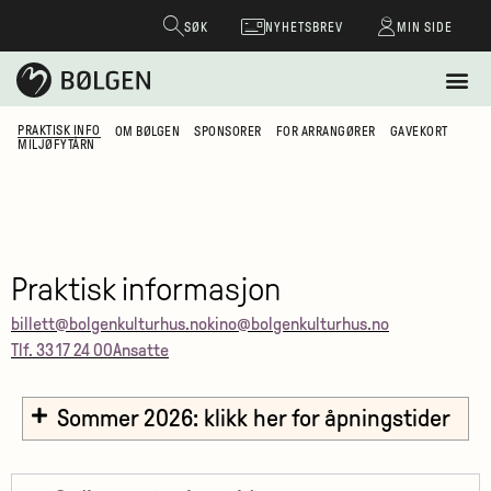
SØK
NYHETSBREV
MIN SIDE
PRAKTISK INFO
OM BØLGEN
SPONSORER
FOR ARRANGØRER
GAVEKORT
MILJØFYTÅRN
Praktisk informasjon
billett@bolgenkulturhus.no
kino@bolgenkulturhus.no
Tlf. 33 17 24 00
Ansatte
Sommer 2026: klikk her for åpningstider