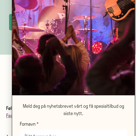
Send
Bølgen Kulturhus
Meld deg på nyhetsbrevet vårt og få spesialtilbud og
Følg oss:
siste nytt.
Facebook
•
Instagram
•
Nyhetsbrev
•
Nyheter fra oss
Fornavn