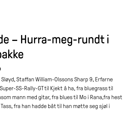
de – Hurra-meg-rundt i
pakke
n
Sløyd, Staffan William-Olssons Sharp 9, Erfarne
Super-SS-Rally-GT til Kjekt å ha, fra bluegrass til
ensom mann med gitar, fra blues til Mo i Rana,fra hest
l Tass, fra han hadde båt til han møtte seg sjøl i