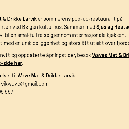
 & Drikke Larvik
er sommerens pop-up-restaurant på
nten ved Bølgen Kulturhus. Sammen med
Sjøslag Resta
 vi til en smakfull reise gjennom internasjonale kjøkken,
 med en unik beliggenhet og storslått utsikt over fjord
e nytt og oppdaterte åpningstider, besøk
Waves Mat & Dr
-side her
.
ser til Wave Mat & Drikke Larvik:
arvikwave@gmail.com
05 557