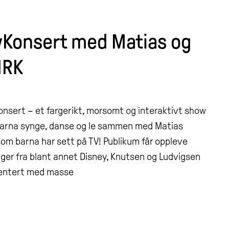
Konsert med Matias og
NRK
nsert – et fargerikt, morsomt og interaktivt show
år barna synge, danse og le sammen med Matias
 som barna har sett på TV! Publikum får oppleve
nger fra blant annet Disney, Knutsen og Ludvigsen
esentert med masse