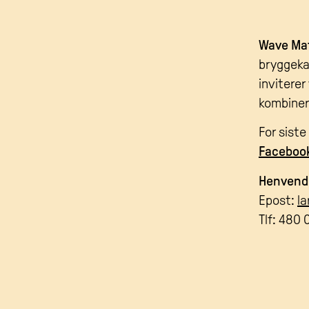
Wave Mat
bryggeka
inviterer
kombinert
For sist
Facebook
Henvendel
Epost:
l
Tlf: 480 