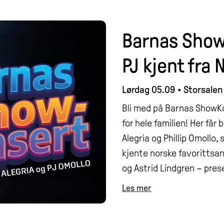
Barnas Show
PJ kjent fra 
Lørdag 05.09
•
Storsalen
Bli med på Barnas ShowKo
for hele familien! Her f
Alegria og Phillip Omollo,
kjente norske favorittsa
og Astrid Lindgren – pr
Les mer