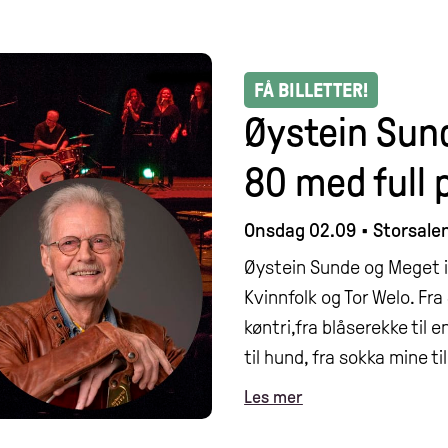
FÅ BILLETTER!
Øystein Sun
80 med full 
Onsdag 02.09
•
Storsale
Øystein Sunde og Meget i 
Kvinnfolk og Tor Welo. Fra 
køntri,fra blåserekke til 
til hund, fra sokka mine ti
Les mer