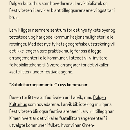
Bølgen Kulturhus som hovedarena. Larvik bibliotek og
Festiviteten i Larvik er blant tilleggsarenaene vi også tar i
bruk.
Larvik ligger nærmere sentrum for det nye fylkets byer og
tettsteder, og har gode kommunikasjonsmuligheter i alle
retninger. Med det nye fylkets geografiske utstrekning vil
det ikke lenger være praktisk mulig for oss å legge
arrangementer i alle kommuner. I stedet vil vi invitere
folkebibliotekene til å være arrangører for det vi kaller
«satellitter» under festivaldagene.
“Satelittarrangementer” i syv kommuner
Basen for litteraturfestivalen er i Larvik, med
Bølgen
Kulturhus
som hovedarena. Larvik bibliotek og muligens
Festiviteten blir også festivalarenaer i Larvik. I tillegg har
Kimen hvert år det vi kaller “satellittarrangementer” i
utvalgte kommuner i fylket, hvor vi har Kimen-