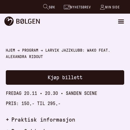
SØK
NYHETSBREV
MIN SIDE
HJEM
→
PROGRAM
→
LARVIK JAZZKLUBB: WAKO FEAT.
ALEXANDRA RIDOUT
Kjøp billett
FREDAG 20.11
•
20.30
•
SANDEN SCENE
PRIS: 150,- TIL 295,-
Praktisk informasjon