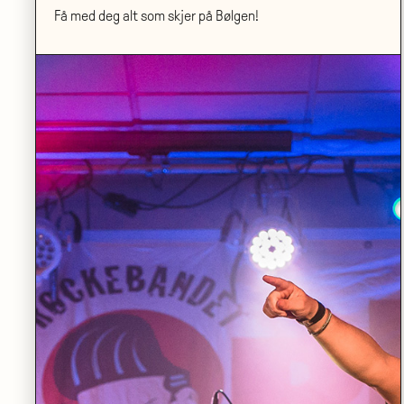
Få med deg alt som skjer på Bølgen!
ONSDAG 23.09
•
SANDEN SCENE
Poetisk konsert: Likevel synger de
LES MER