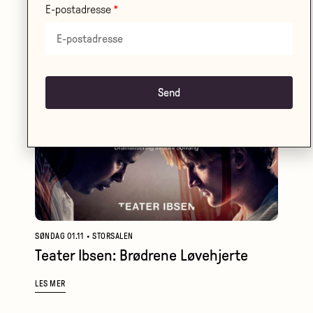
samtale mellom Axel Hellstenius og
E-postadresse
Alf van der Hagen
LES MER
SØNDAG 01.11
•
STORSALEN
Teater Ibsen: Brødrene Løvehjerte
LES MER