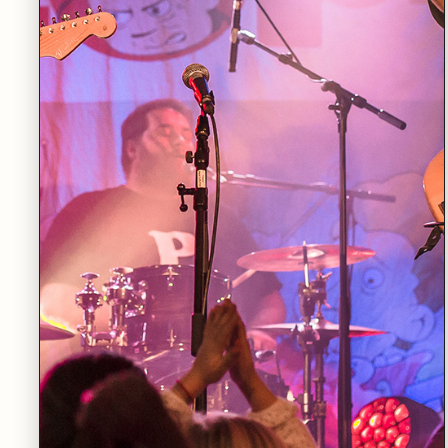
LØRDAG 19.09
•
STORSALEN
Nordiske klanger for blåsere
LES MER