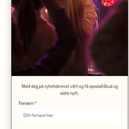
TORSDAG 12.11
•
STORSALEN
Stein Torleif Bjella med Band
LES MER
Meld deg på nyhetsbrevet vårt og få spesialtilbud og
siste nytt.
Fornavn
ONSDAG 21.10
•
SANDEN SCENE
Ambjørnsen på scene og lerret – en