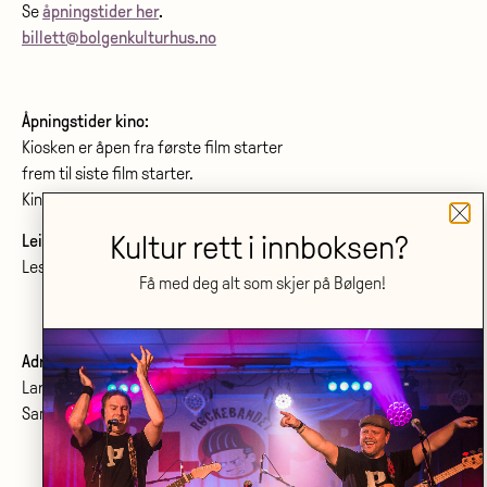
Se
åpningstider her
.
billett@bolgenkulturhus.no
Åpningstider kino:
Kiosken er åpen fra første film starter
frem til siste film starter.
Kinoprogram:
www.bolgenkino.no
Kultur rett i innboksen?
Leie lokale?
Les om konferanser og møtelokaler
her
.
Få med deg alt som skjer på Bølgen!
Adresse:
Larvik kulturhus Bølgen KF
Sanden 2, 3264 Larvik