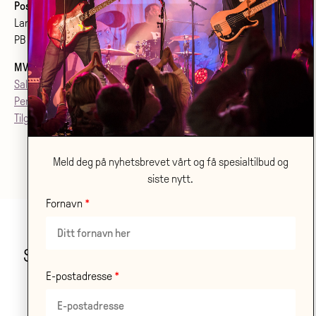
Postadresse:
Larvik kulturhus Bølgen KF
PB 2020, 3255 Larvik
MVA
: 992079142
Salgsvilkår
Personvern
Tilgjenglighetsærklæring
Meld deg på nyhetsbrevet vårt og få spesialtilbud og
siste nytt.
Fornavn
Stor takk til våre samarbeidspartnere!
E-postadresse
LES OM ALLE VÅRE
SAMARBEIDSPARTNERE HER
.