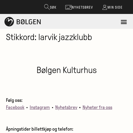
SØK
NYHETSBREV
MIN SIDE
Stikkord:
larvik jazzklubb
Bølgen Kulturhus
Følg oss:
Facebook
•
Instagram
•
Nyhetsbrev
•
Nyheter fra oss
Åpningstider billettkjøp og telefon: