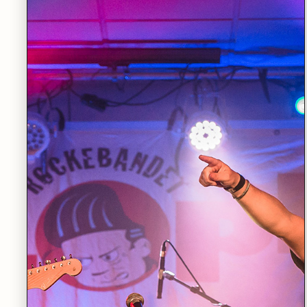
ONSDAG 23.09
•
SANDEN SCENE
Poetisk konsert: Likevel synger de
LES MER