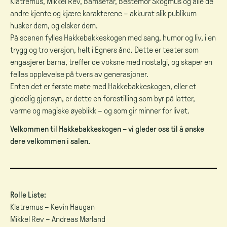
Klatremus, Mikkel Rev, Bamsefar, Bestemor Skogmus og alle de
andre kjente og kjære karakterene – akkurat slik publikum
husker dem, og elsker dem.
På scenen fylles Hakkebakkeskogen med sang, humor og liv, i en
trygg og tro versjon, helt i Egners ånd. Dette er teater som
engasjerer barna, treffer de voksne med nostalgi, og skaper en
felles opplevelse på tvers av generasjoner.
Enten det er første møte med Hakkebakkeskogen, eller et
gledelig gjensyn, er dette en forestilling som byr på latter,
varme og magiske øyeblikk – og som gir minner for livet.
Velkommen til Hakkebakkeskogen – vi gleder oss til å ønske
dere velkommen i salen.
Rolle Liste:
Klatremus – Kevin Haugan
Mikkel Rev – Andreas Mørland