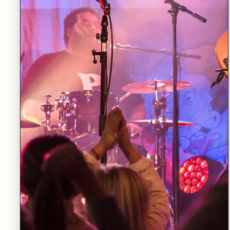
LØRDAG 19.09
•
STORSALEN
Nordiske klanger for blåsere
LES MER
TORSDAG 12.11
•
STORSALEN
Stein Torleif Bjella med Band
LES MER