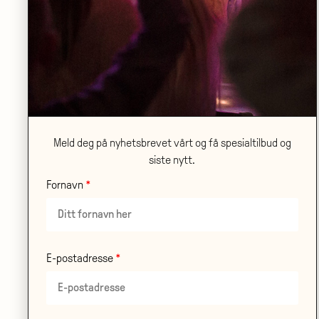
Meld deg på nyhetsbrevet vårt og få spesialtilbud og
siste nytt.
ONSDAG 21.10
•
SANDEN SCENE
Ambjørnsen på scene og lerret – en
Fornavn
samtale mellom Axel Hellstenius og
Alf van der Hagen
LES MER
E-postadresse