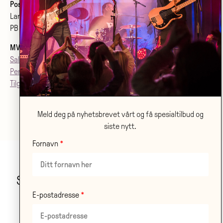
Postadresse:
Larvik kulturhus Bølgen KF
PB 2020, 3255 Larvik
MVA
: 992079142
Salgsvilkår
Personvern
Tilgjenglighetsærklæring
Meld deg på nyhetsbrevet vårt og få spesialtilbud og
siste nytt.
Fornavn
Stor takk til våre samarbeidspartnere!
E-postadresse
LES OM ALLE VÅRE
SAMARBEIDSPARTNERE HER
.