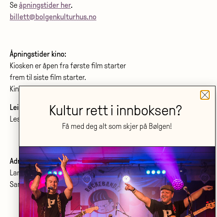
Se
åpningstider her
.
billett@bolgenkulturhus.no
Åpningstider kino:
Kiosken er åpen fra første film starter
frem til siste film starter.
Kinoprogram:
www.bolgenkino.no
Kultur rett i innboksen?
Leie lokale?
Les om konferanser og møtelokaler
her
.
Få med deg alt som skjer på Bølgen!
Adresse:
Larvik kulturhus Bølgen KF
Sanden 2, 3264 Larvik