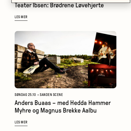
Teater Ibsen: Brødrene Løvehjerte
LES MER
SØNDAG 25.10
•
SANDEN SCENE
Anders Buaas – med Hedda Hammer
Myhre og Magnus Brekke Aalbu
LES MER