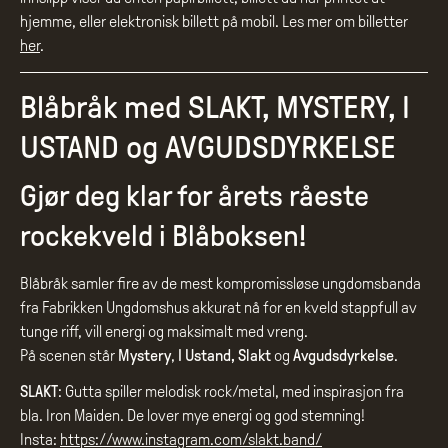
hjemme, eller elektronisk billett på mobil. Les mer om billetter
her
.
Blåbråk med SLAKT, MYSTERY, I
USTAND og AVGUDSDYRKELSE
Gjør deg klar for årets råeste
rockekveld i Blåboksen!
Blåbråk samler fire av de mest kompromissløse ungdomsbanda
fra Fabrikken Ungdomshus akkurat nå for en kveld stappfull av
tunge riff, vill energi og maksimalt med vreng.
På scenen står
Mystery
,
I Ustand,
Slakt
og
Avgudsdyrkelse
.
SLAKT
: Gutta spiller melodisk rock/metal, med inspirasjon fra
bla. Iron Maiden. De lover mye energi og god stemning!
Insta:
https://www.instagram.com/slakt.band/