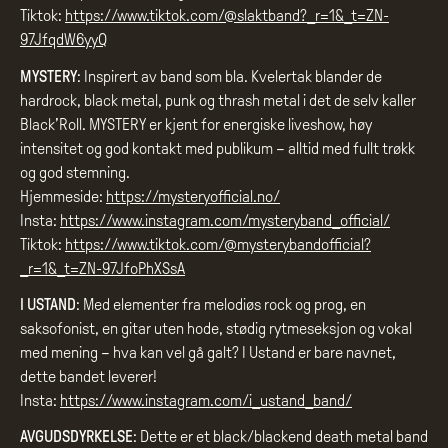
Tiktok:
https://www.tiktok.com/@slaktband?_r=1&_t=ZN-
97JfqdW6yyQ
MYSTERY
: Inspirert av band som bla. Kvelertak blander de
hardrock, black metal, punk og thrash metal i det de selv kaller
Black’Roll. MYSTERY er kjent for energiske liveshow, høy
intensitet og god kontakt med publikum – alltid med fullt trøkk
og god stemning.
Hjemmeside:
https://mysteryofficial.no/
Insta:
https://www.instagram.com/mysteryband_official/
Tiktok:
https://www.tiktok.com/@mysterybandofficial?
_r=1&_t=ZN-97JfoPhXSsA
I USTAND
: Med elementer fra melodiøs rock og prog, en
saksofonist, en gitar uten hode, stødig rytmeseksjon og vokal
med mening – hva kan vel gå galt? I Ustand er bare navnet,
dette bandet leverer!
Insta:
https://www.instagram.com/i_ustand_band/
AVGUDSDYRKELSE
: Dette er et black/blackend death metal band