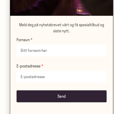
ONSDAG 21.10
•
SANDEN SCENE
Ambjørnsen på scene og lerret – en
Meld deg på nyhetsbrevet vårt og få spesialtilbud og
samtale mellom Axel Hellstenius og
siste nytt.
Alf van der Hagen
Fornavn
LES MER
E-postadresse
SØNDAG 01.11
•
STORSALEN