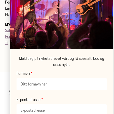
Postadresse:
Larvik kulturhus Bølgen KF
PB 2020, 3255 Larvik
MVA
: 992079142
Salgsvilkår
Personvern
Tilgjenglighetsærklæring
Meld deg på nyhetsbrevet vårt og få spesialtilbud og
siste nytt.
Fornavn
Stor takk til våre samarbeidspartnere!
E-postadresse
LES OM ALLE VÅRE
SAMARBEIDSPARTNERE HER
.