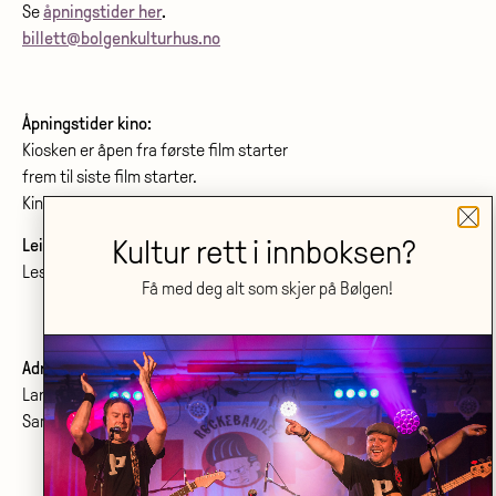
Se
åpningstider her
.
billett@bolgenkulturhus.no
Åpningstider kino:
Kiosken er åpen fra første film starter
frem til siste film starter.
Kinoprogram:
www.bolgenkino.no
Kultur rett i innboksen?
Leie lokale?
Les om konferanser og møtelokaler
her
.
Få med deg alt som skjer på Bølgen!
Adresse:
Larvik kulturhus Bølgen KF
Sanden 2, 3264 Larvik