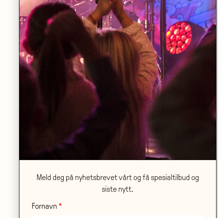
ONSDAG 21.10
•
SANDEN SCENE
Ambjørnsen på scene og lerret – en
samtale mellom Axel Hellstenius og
Alf van der Hagen
LES MER
Meld deg på nyhetsbrevet vårt og få spesialtilbud og
siste nytt.
Fornavn