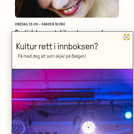
ONSDAG 23.09
•
SANDEN SCENE
Poetisk konsert: Likevel synger de
Kultur rett i innboksen?
LES MER
Få med deg alt som skjer på Bølgen!
LØRDAG 19.09
•
STORSALEN
Nordiske klanger for blåsere