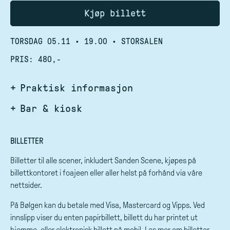
Kjøp billett
TORSDAG 05.11
•
19.00
•
STORSALEN
PRIS: 480,-
Praktisk informasjon
Bar & kiosk
BILLETTER
Billetter til alle scener, inkludert Sanden Scene, kjøpes på
billettkontoret i foajeen eller aller helst på forhånd via våre
nettsider.
På Bølgen kan du betale med Visa, Mastercard og Vipps. Ved
innslipp viser du enten papirbillett, billett du har printet ut
hjemme, eller elektronisk billett på mobil. Les mer om billetter