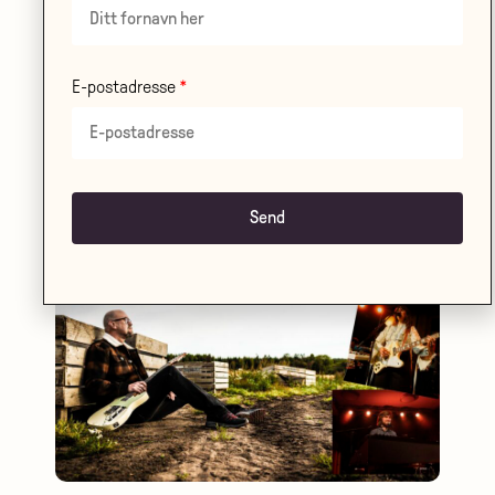
E-postadresse
SØNDAG 01.11
•
STORSALEN
Teater Ibsen: Brødrene Løvehjerte
LES MER