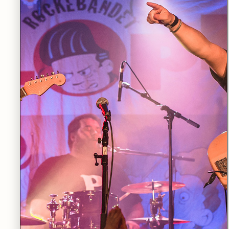
LES MER
TORSDAG 12.11
•
STORSALEN
Stein Torleif Bjella med Band
LES MER