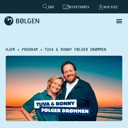
SØK
NYHETSBREV
MIN SIDE
HJEM
→
PROGRAM
→
TUVA & RONNY FØLGER DRØMMEN