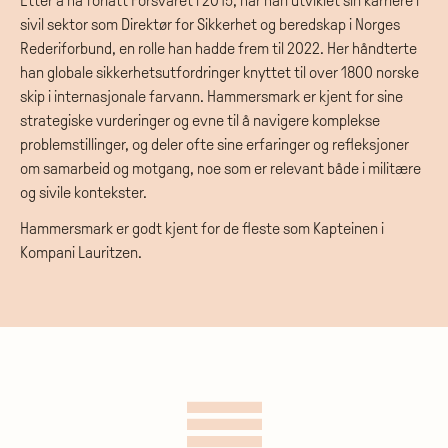
Etter å ha forlatt Forsvaret i 2015, har han utviklet sin karriere i
sivil sektor som Direktør for Sikkerhet og beredskap i Norges
Rederiforbund, en rolle han hadde frem til 2022. Her håndterte
han globale sikkerhetsutfordringer knyttet til over 1800 norske
skip i internasjonale farvann. Hammersmark er kjent for sine
strategiske vurderinger og evne til å navigere komplekse
problemstillinger, og deler ofte sine erfaringer og refleksjoner
om samarbeid og motgang, noe som er relevant både i militære
og sivile kontekster.
Hammersmark er godt kjent for de fleste som Kapteinen i
Kompani Lauritzen.