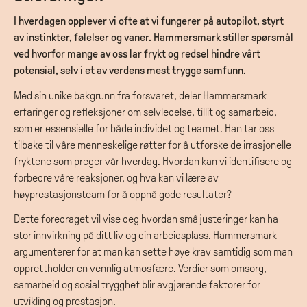
I hverdagen opplever vi ofte at vi fungerer på autopilot, styrt
av instinkter, følelser og vaner. Hammersmark stiller spørsmål
ved hvorfor mange av oss lar frykt og redsel hindre vårt
potensial, selv i et av verdens mest trygge samfunn.
Med sin unike bakgrunn fra forsvaret, deler Hammersmark
erfaringer og refleksjoner om selvledelse, tillit og samarbeid,
som er essensielle for både individet og teamet. Han tar oss
tilbake til våre menneskelige røtter for å utforske de irrasjonelle
fryktene som preger vår hverdag. Hvordan kan vi identifisere og
forbedre våre reaksjoner, og hva kan vi lære av
høyprestasjonsteam for å oppnå gode resultater?
Dette foredraget vil vise deg hvordan små justeringer kan ha
stor innvirkning på ditt liv og din arbeidsplass. Hammersmark
argumenterer for at man kan sette høye krav samtidig som man
opprettholder en vennlig atmosfære. Verdier som omsorg,
samarbeid og sosial trygghet blir avgjørende faktorer for
utvikling og prestasjon.