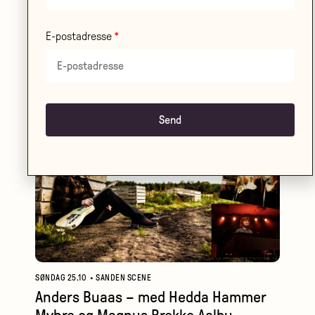
E-postadresse
SØNDAG 01.11
•
STORSALEN
Teater Ibsen: Brødrene Løvehjerte
LES MER
SØNDAG 25.10
•
SANDEN SCENE
Anders Buaas – med Hedda Hammer