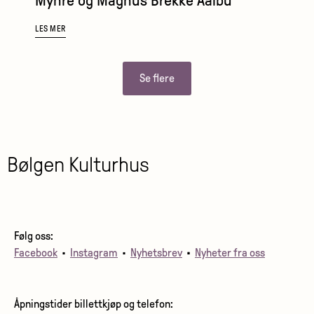
Myhre og Magnus Brekke Aalbu
LES MER
Se flere
Bølgen Kulturhus
Følg oss:
Facebook
•
Instagram
•
Nyhetsbrev
•
Nyheter fra oss
Åpningstider billettkjøp og telefon: