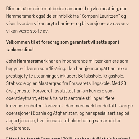
Bli med på en reise mot bedre samarbeid og økt mestring, der
Hammersmark også deler innblikk fra “Kompani Lauritzen” og
viser hvordan vi kan bryte barrierer og bli versjoner av oss selv
vi kan være stolte av.
Velkommen til et foredrag som garantert vil sette spor i
tankene dine!
John Hammersmark
har en imponerende militær karriere som
begynte i Hæren som 19-åring. Han har gjennomgått en rekke
prestisjefylte utdanninger, inkludert Befalsskole, Krigsskole,
Stabskole og en Mastergrad fra Forsvarets Høgskole. Med 23
års tjeneste i Forsvaret, avsluttet han sin karriere som
oberstløytnant, etter å ha hatt sentrale stillinger i flere
krevende enheter i forsvaret. Hammersmark har deltatt i skarpe
operasjoner i Bosnia og Afghanistan, og har spesialisert seg på
Jegertjeneste, hvor innsats, utholdenhet og samarbeid er
avgjørende.