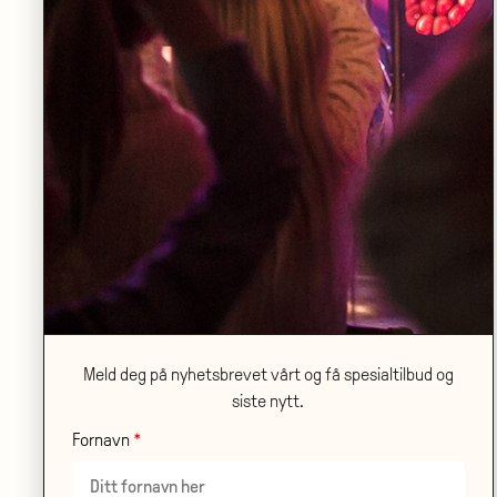
ONSDAG 21.10
•
SANDEN SCENE
Ambjørnsen på scene og lerret – en
samtale mellom Axel Hellstenius og
Alf van der Hagen
LES MER
Meld deg på nyhetsbrevet vårt og få spesialtilbud og
siste nytt.
Fornavn