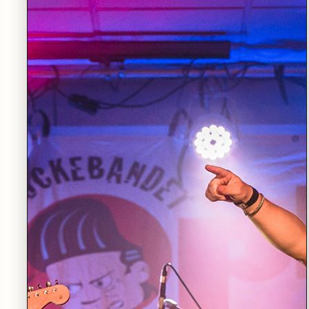
ONSDAG 23.09
•
SANDEN SCENE
Poetisk konsert: Likevel synger de
LES MER
LØRDAG 19.09
•
STORSALEN
Nordiske klanger for blåsere
LES MER