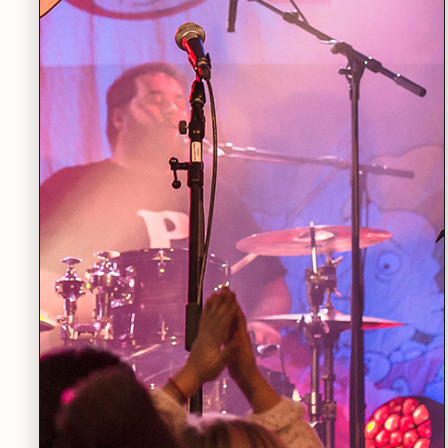
TORSDAG 12.11
•
STORSALEN
Stein Torleif Bjella med Band
LES MER