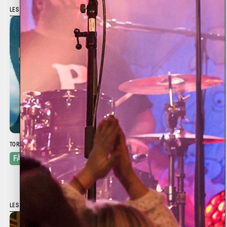
LES MER
TORSDAG 29.10
•
STORSALEN
Det kan alltid bli verre –
FÅ BILLETTER!
Foredrag med John
Hammersmark
LES MER