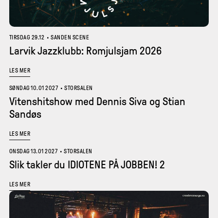
TIRSDAG 29.12
•
SANDEN SCENE
Larvik Jazzklubb: Romjulsjam 2026
LES MER
SØNDAG 10.01 2027
•
STORSALEN
Vitenshitshow med Dennis Siva og Stian
Sandøs
LES MER
ONSDAG 13.01 2027
•
STORSALEN
Slik takler du IDIOTENE PÅ JOBBEN! 2
LES MER