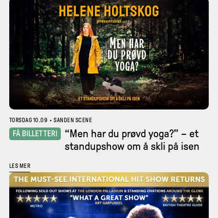
TORSDAG 10.09
•
SANDEN SCENE
“Men har du prøvd yoga?” – et
FÅ BILLETTER!
standupshow om å skli på isen
LES MER