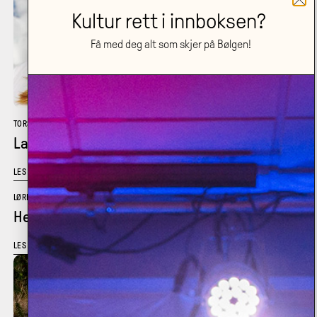
Kultur rett i innboksen?
Få med deg alt som skjer på Bølgen!
TORSDAG 15.10
•
SANDEN SCENE
Larvik Jazzklubb: Solveig Slettahjell Kvartett
LES MER
LØRDAG 17.10
•
SANDEN SCENE
Hedvig Mollestad Trio
LES MER