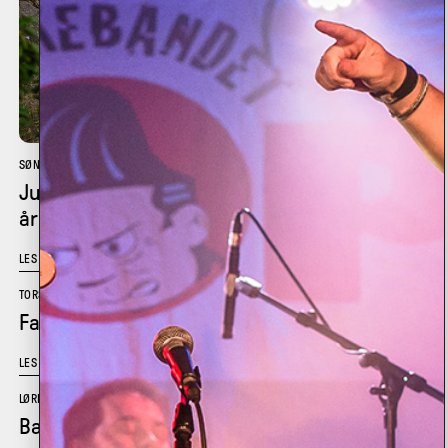
SØNDAG 18.10
•
STORSALEN
Jubileumsforestilling: Poesiparken Larvik 20
år!
LES MER
TORSDAG 22.10
•
SANDEN SCENE
Faen då, Martha!
LES MER
LØRDAG 24.10
•
SANDEN SCENE
Bare Egil spellemannslag