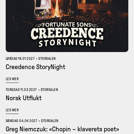
LØRDAG 16.01 2027
•
STORSALEN
Creedence StoryNight
LES MER
TORSDAG 11.03 2027
•
STORSALEN
Norsk Utflukt
LES MER
SØNDAG 04.04 2027
•
STORSALEN
Greg Niemczuk: «Chopin – klaverets poet»