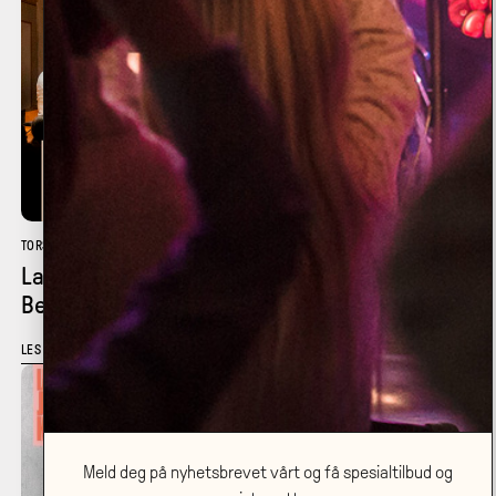
TORSDAG 05.11
•
SANDEN SCENE
Larvik Jazzklubb: Hanna Paulsberg –
Belonging 50-år
LES MER
Meld deg på nyhetsbrevet vårt og få spesialtilbud og