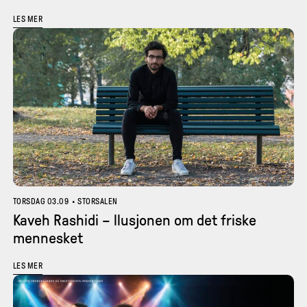
LES MER
TORSDAG 03.09
•
STORSALEN
Kaveh Rashidi – llusjonen om det friske
mennesket
LES MER