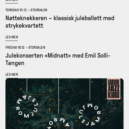
TORSDAG 10.12
•
STORSALEN
Nøtteknekkeren – klassisk juleballett med
strykekvartett
LES MER
FREDAG 18.12
•
STORSALEN
Julekonserten «Midnatt» med Emil Solli-
Tangen
LES MER