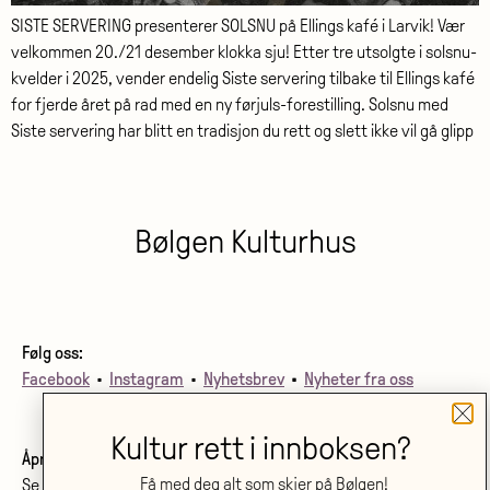
SISTE SERVERING presenterer SOLSNU på Ellings kafé i Larvik! Vær
velkommen 20./21 desember klokka sju! Etter tre utsolgte i solsnu-
kvelder i 2025, vender endelig Siste servering tilbake til Ellings kafé
for fjerde året på rad med en ny førjuls-forestilling. Solsnu med
Siste servering har blitt en tradisjon du rett og slett ikke vil gå glipp
Bølgen Kulturhus
Følg oss:
Facebook
•
Instagram
•
Nyhetsbrev
•
Nyheter fra oss
Kultur rett i innboksen?
Åpningstider billettkjøp og telefon:
Få med deg alt som skjer på Bølgen!
Se
åpningstider her
.