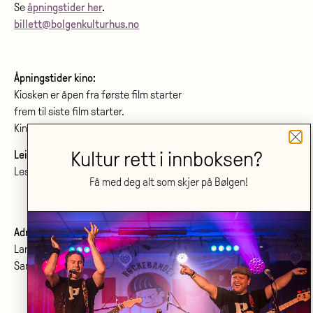
Se
åpningstider her
.
billett@bolgenkulturhus.no
Åpningstider kino:
Kiosken er åpen fra første film starter
frem til siste film starter.
Kinoprogram:
www.bolgenkino.no
Kultur rett i innboksen?
Leie lokale?
Les om konferanser og møtelokaler
her
.
Få med deg alt som skjer på Bølgen!
Adresse:
Larvik kulturhus Bølgen KF
Sanden 2, 3264 Larvik