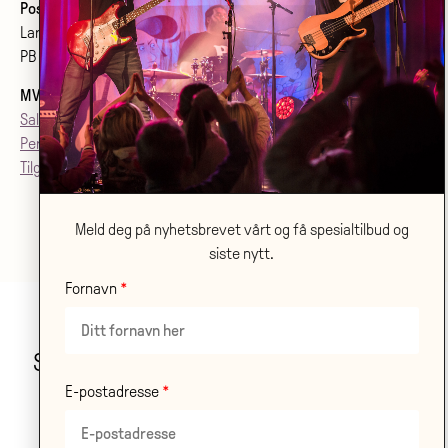
Postadresse:
Larvik kulturhus Bølgen KF
PB 2020, 3255 Larvik
MVA
: 992079142
Salgsvilkår
Personvern
Tilgjenglighetsærklæring
Meld deg på nyhetsbrevet vårt og få spesialtilbud og
siste nytt.
Fornavn
Stor takk til våre samarbeidspartnere!
E-postadresse
LES OM ALLE VÅRE
SAMARBEIDSPARTNERE HER
.