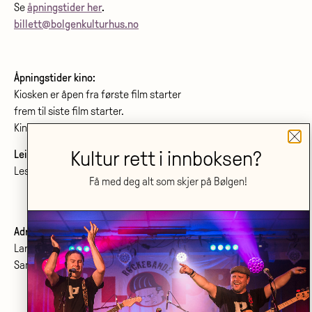
Se
åpningstider her
.
billett@bolgenkulturhus.no
Åpningstider kino:
Kiosken er åpen fra første film starter
frem til siste film starter.
Kinoprogram:
www.bolgenkino.no
Kultur rett i innboksen?
Leie lokale?
Les om konferanser og møtelokaler
her
.
Få med deg alt som skjer på Bølgen!
Adresse:
Larvik kulturhus Bølgen KF
Sanden 2, 3264 Larvik