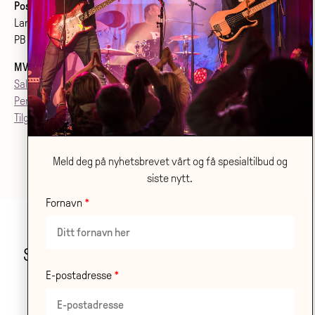
Postadresse:
Larvik kulturhus Bølgen KF
PB 2020, 3255 Larvik
MVA
: 992079142
Salgsvilkår
Personvern
Tilgjenglighetsærklæring
Meld deg på nyhetsbrevet vårt og få spesialtilbud og
siste nytt.
Fornavn
Stor takk til våre samarbeidspartnere!
E-postadresse
LES OM ALLE VÅRE
SAMARBEIDSPARTNERE HER
.