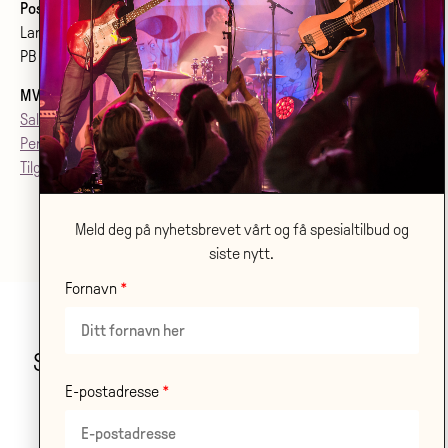
Postadresse:
Larvik kulturhus Bølgen KF
PB 2020, 3255 Larvik
MVA
: 992079142
Salgsvilkår
Personvern
Tilgjenglighetsærklæring
Meld deg på nyhetsbrevet vårt og få spesialtilbud og
siste nytt.
Fornavn
Stor takk til våre samarbeidspartnere!
E-postadresse
LES OM ALLE VÅRE
SAMARBEIDSPARTNERE HER
.