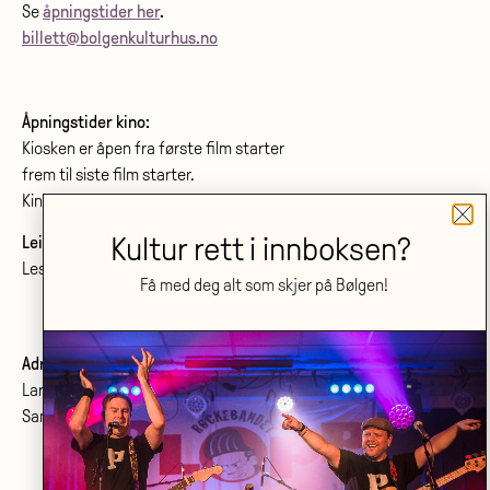
Se
åpningstider her
.
billett@bolgenkulturhus.no
Åpningstider kino:
Kiosken er åpen fra første film starter
frem til siste film starter.
Kinoprogram:
www.bolgenkino.no
Kultur rett i innboksen?
Leie lokale?
Les om konferanser og møtelokaler
her
.
Få med deg alt som skjer på Bølgen!
Adresse:
Larvik kulturhus Bølgen KF
Sanden 2, 3264 Larvik