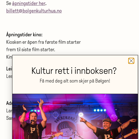
Se
åpningstider her
.
billett@bolgenkulturhus.no
Åpningstider kino:
Kiosken er åpen fra første film starter
frem til siste film starter.
Kinoprogram:
www.bolgenkino.no
Kultur rett i innboksen?
Leie lokale?
Les om konferanser og møtelokaler
her
.
Få med deg alt som skjer på Bølgen!
Adresse:
Larvik kulturhus Bølgen KF
Sanden 2, 3264 Larvik