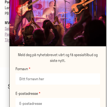
Postadresse:
Larvik kulturhus Bølgen KF
PB 2020, 3255 Larvik
MVA
: 992079142
Salgsvilkår
Personvern
Tilgjenglighetsærklæring
Meld deg på nyhetsbrevet vårt og få spesialtilbud og
siste nytt.
Fornavn
Stor takk til våre samarbeidspartnere!
E-postadresse
LES OM ALLE VÅRE
SAMARBEIDSPARTNERE HER
.