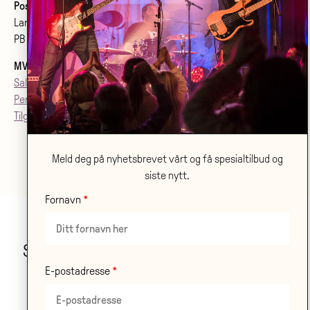
Postadresse:
Larvik kulturhus Bølgen KF
PB 2020, 3255 Larvik
MVA
: 992079142
Salgsvilkår
Personvern
Tilgjenglighetsærklæring
Meld deg på nyhetsbrevet vårt og få spesialtilbud og
siste nytt.
Fornavn
Stor takk til våre samarbeidspartnere!
E-postadresse
LES OM ALLE VÅRE
SAMARBEIDSPARTNERE HER
.