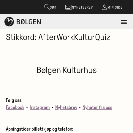
SØK
NYHETSBREV
MIN SIDE
Stikkord:
AfterWorkKulturQuiz
Bølgen Kulturhus
Følg oss:
Facebook
•
Instagram
•
Nyhetsbrev
•
Nyheter fra oss
Åpningstider billettkjøp og telefon: