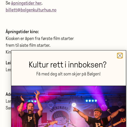
Se
åpningstider her
.
billett@bolgenkulturhus.no
Åpningstider kino:
Kiosken er åpen fra første film starter
frem til siste film starter.
Kinoprogram:
www.bolgenkino.no
Kultur rett i innboksen?
Leie lokale?
Les om konferanser og møtelokaler
her
.
Få med deg alt som skjer på Bølgen!
Adresse:
Larvik kulturhus Bølgen KF
Sanden 2, 3264 Larvik