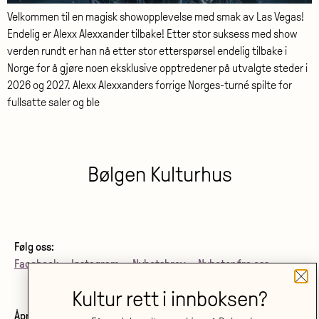
Velkommen til en magisk showopplevelse med smak av Las Vegas!
Endelig er Alexx Alexxander tilbake! Etter stor suksess med show
verden rundt er han nå etter stor etterspørsel endelig tilbake i
Norge for å gjøre noen eksklusive opptredener på utvalgte steder i
2026 og 2027. Alexx Alexxanders forrige Norges-turné spilte for
fullsatte saler og ble
Bølgen Kulturhus
Følg oss:
Facebook
•
Instagram
•
Nyhetsbrev
•
Nyheter fra oss
Kultur rett i innboksen?
Åpningstider billettkjøp og telefon: