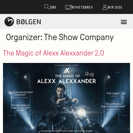
SØK
NYHETSBREV
MIN SIDE
Organizer:
The Show Company
The Magic of Alexx Alexxander 2.0