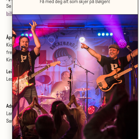
Få med deg alt som skjer på Bølgen!
Se
åpningstider her
.
billett@bolgenkulturhus.no
Åpningstider kino:
Kiosken er åpen fra første film starter
frem til siste film starter.
Kinoprogram:
www.bolgenkino.no
Leie lokale?
Les om konferanser og møtelokaler
her
.
Adresse:
Larvik kulturhus Bølgen KF
Sanden 2, 3264 Larvik