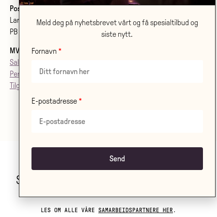
Postadresse:
Larvik kulturhus Bølgen KF
Meld deg på nyhetsbrevet vårt og få spesialtilbud og
PB 2020, 3255 Larvik
siste nytt.
MVA
: 992079142
Fornavn
Salgsvilkår
Personvern
Tilgjenglighetsærklæring
E-postadresse
Stor takk til våre samarbeidspartnere!
LES OM ALLE VÅRE
SAMARBEIDSPARTNERE HER
.