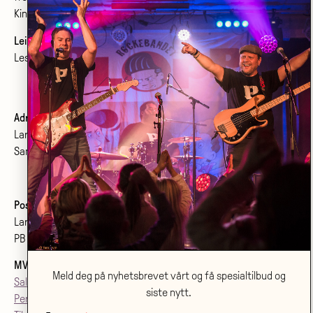
Kinoprogram:
www.bolgenkino.no
Leie lokale?
Les om konferanser og møtelokaler
her
.
Adresse:
Larvik kulturhus Bølgen KF
Sanden 2, 3264 Larvik
Postadresse:
Larvik kulturhus Bølgen KF
PB 2020, 3255 Larvik
MVA
: 992079142
Meld deg på nyhetsbrevet vårt og få spesialtilbud og
Salgsvilkår
siste nytt.
Personvern