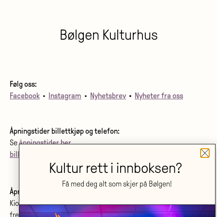
Bølgen Kulturhus
Følg oss:
Facebook
•
Instagram
•
Nyhetsbrev
•
Nyheter fra oss
Åpningstider billettkjøp og telefon:
Se
åpningstider her
.
billett@bolgenkulturhus.no
Kultur rett i innboksen?
Få med deg alt som skjer på Bølgen!
Åpningstider kino:
Kiosken er åpen fra første film starter
frem til siste film starter.