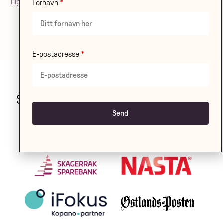
Tilgjenglighetsærklæring
Fornavn
E-postadresse
Stor takk til våre samarbeidspartnere!
LES OM ALLE VÅRE
SAMARBEIDSPARTNERE HER
.