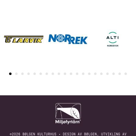
©2026 BØLGEN KULTURHUS • DESIGN AV BØLGEN, UTVIKLING AV