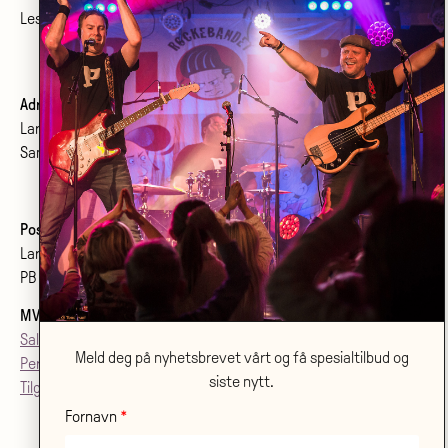
Les om konferanser og møtelokaler
her
.
Adresse:
Larvik kulturhus Bølgen KF
Sanden 2, 3264 Larvik
Postadresse:
Larvik kulturhus Bølgen KF
PB 2020, 3255 Larvik
MVA
: 992079142
Salgsvilkår
Meld deg på nyhetsbrevet vårt og få spesialtilbud og
Personvern
siste nytt.
Tilgjenglighetsærklæring
Fornavn