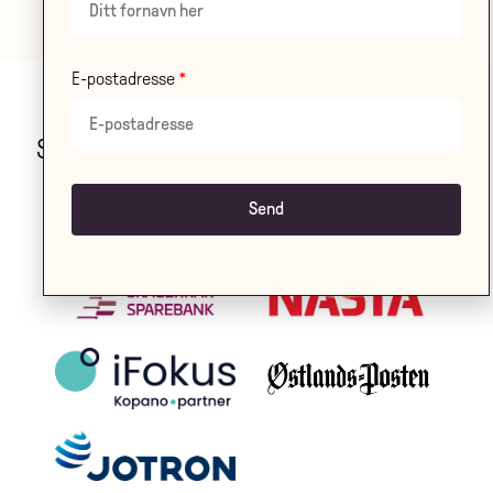
E-postadresse
Stor takk til våre samarbeidspartnere!
LES OM ALLE VÅRE
SAMARBEIDSPARTNERE HER
.