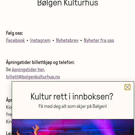
Bølgen Kulturhus
Følg oss:
Facebook
•
Instagram
•
Nyhetsbrev
•
Nyheter fra oss
Åpningstider billettkjøp og telefon:
Se
åpningstider her
.
billett@bolgenkulturhus.no
Kultur rett i innboksen?
Åpningstider kino:
Få med deg alt som skjer på Bølgen!
Kiosken er åpen fra første film starter
frem til siste film starter.
Kinoprogram:
www.bolgenkino.no
Leie lokale?