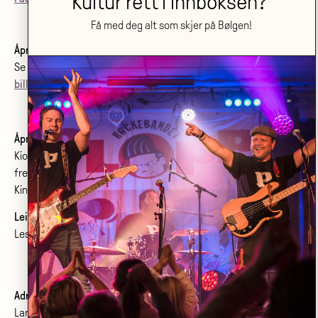
Kultur rett i innboksen?
Få med deg alt som skjer på Bølgen!
Åpningstider billettkjøp og telefon:
Se
åpningstider her
.
billett@bolgenkulturhus.no
Åpningstider kino:
Kiosken er åpen fra første film starter
frem til siste film starter.
Kinoprogram:
www.bolgenkino.no
Leie lokale?
Les om konferanser og møtelokaler
her
.
Adresse:
Larvik kulturhus Bølgen KF