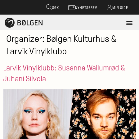
SØK
NYHETSBREV
MIN SIDE
Organizer:
Bølgen Kulturhus &
Larvik Vinylklubb
Larvik Vinylklubb: Susanna Wallumrød &
Juhani Silvola