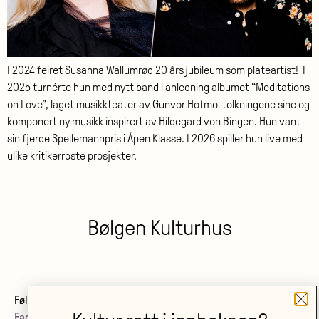
I 2024 feiret Susanna Wallumrød 20 års jubileum som plateartist! I
2025 turnérte hun med nytt band i anledning albumet “Meditations
on Love”, laget musikkteater av Gunvor Hofmo-tolkningene sine og
komponert ny musikk inspirert av Hildegard von Bingen. Hun vant
sin fjerde Spellemannpris i Åpen Klasse. I 2026 spiller hun live med
ulike kritikerroste prosjekter.
Bølgen Kulturhus
Følg oss:
Facebook
•
Instagram
•
Nyhetsbrev
•
Nyheter fra oss