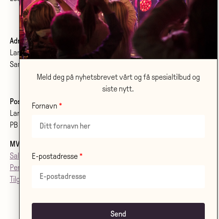
Adresse:
Larvik kulturhus Bølgen KF
Sanden 2, 3264 Larvik
Meld deg på nyhetsbrevet vårt og få spesialtilbud og
siste nytt.
Postadresse:
Fornavn
Larvik kulturhus Bølgen KF
PB 2020, 3255 Larvik
MVA
: 992079142
Salgsvilkår
E-postadresse
Personvern
Tilgjenglighetsærklæring