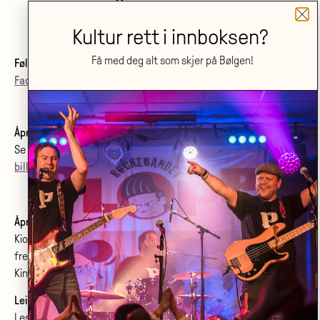
Kultur rett i innboksen?
Få med deg alt som skjer på Bølgen!
Følg oss:
Facebook
•
Instagram
•
Nyhetsbrev
•
Nyheter fra oss
Åpningstider billettkjøp og telefon:
Se
åpningstider her
.
billett@bolgenkulturhus.no
Åpningstider kino:
Kiosken er åpen fra første film starter
frem til siste film starter.
Kinoprogram:
www.bolgenkino.no
Leie lokale?
Les om konferanser og møtelokaler
her
.