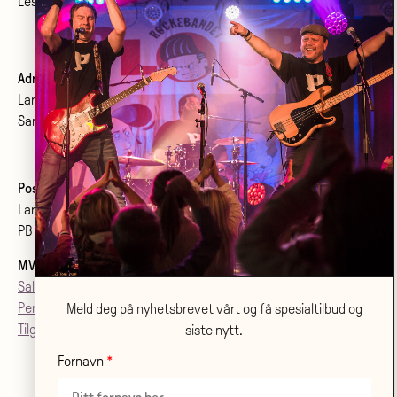
Les om konferanser og møtelokaler
her
.
Adresse:
Larvik kulturhus Bølgen KF
Sanden 2, 3264 Larvik
Postadresse:
Larvik kulturhus Bølgen KF
PB 2020, 3255 Larvik
MVA
: 992079142
Salgsvilkår
Personvern
Meld deg på nyhetsbrevet vårt og få spesialtilbud og
Tilgjenglighetsærklæring
siste nytt.
Fornavn