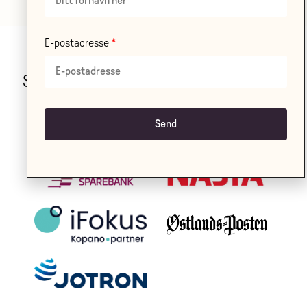
E-postadresse
Stor takk til våre samarbeidspartnere!
LES OM ALLE VÅRE
SAMARBEIDSPARTNERE HER
.