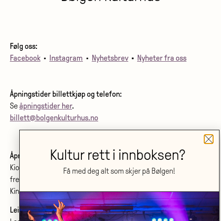
Følg oss:
Facebook
•
Instagram
•
Nyhetsbrev
•
Nyheter fra oss
Åpningstider billettkjøp og telefon:
Se
åpningstider her
.
billett@bolgenkulturhus.no
Kultur rett i innboksen?
Åpningstider kino:
Kiosken er åpen fra første film starter
Få med deg alt som skjer på Bølgen!
frem til siste film starter.
Kinoprogram:
www.bolgenkino.no
Leie lokale?