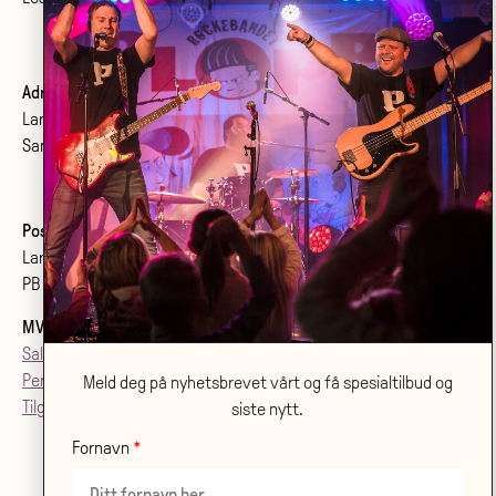
Adresse:
Larvik kulturhus Bølgen KF
Sanden 2, 3264 Larvik
Postadresse:
Larvik kulturhus Bølgen KF
PB 2020, 3255 Larvik
MVA
: 992079142
Salgsvilkår
Personvern
Meld deg på nyhetsbrevet vårt og få spesialtilbud og
Tilgjenglighetsærklæring
siste nytt.
Fornavn