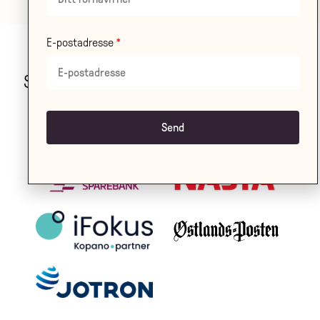
E-postadresse
Stor takk til våre samarbeidspartnere!
LES OM ALLE VÅRE
SAMARBEIDSPARTNERE HER
.