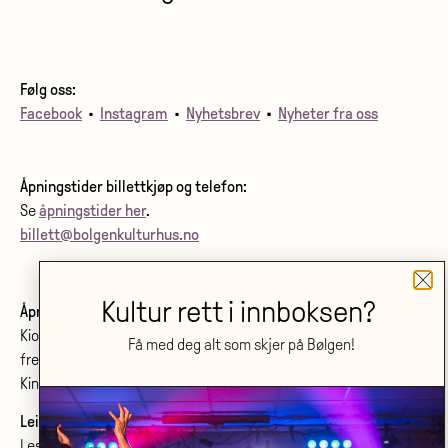
Følg oss:
Facebook
•
Instagram
•
Nyhetsbrev
•
Nyheter fra oss
Åpningstider billettkjøp og telefon:
Se
åpningstider her
.
billett@bolgenkulturhus.no
Kultur rett i innboksen?
Åpningstider kino:
Kiosken er åpen fra første film starter
Få med deg alt som skjer på Bølgen!
frem til siste film starter.
Kinoprogram:
www.bolgenkino.no
Leie lokale?
Les om konferanser og møtelokaler
her
.