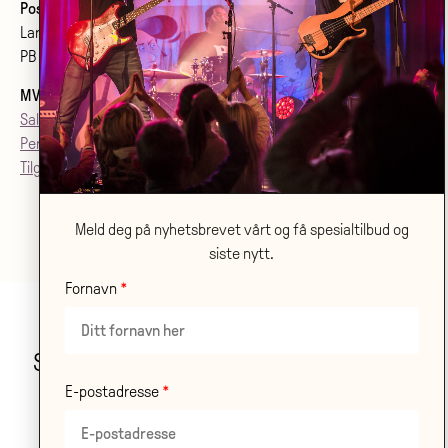
Postadresse:
Larvik kulturhus Bølgen KF
PB 2020, 3255 Larvik
MVA
: 992079142
Salgsvilkår
Personvern
Tilgjenglighetsærklæring
Meld deg på nyhetsbrevet vårt og få spesialtilbud og
siste nytt.
Fornavn
Stor takk til våre samarbeidspartnere!
E-postadresse
LES OM ALLE VÅRE
SAMARBEIDSPARTNERE HER
.