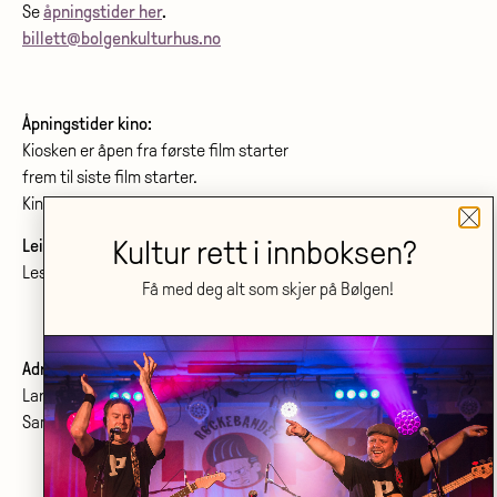
Se
åpningstider her
.
billett@bolgenkulturhus.no
Åpningstider kino:
Kiosken er åpen fra første film starter
frem til siste film starter.
Kinoprogram:
www.bolgenkino.no
Kultur rett i innboksen?
Leie lokale?
Les om konferanser og møtelokaler
her
.
Få med deg alt som skjer på Bølgen!
Adresse:
Larvik kulturhus Bølgen KF
Sanden 2, 3264 Larvik