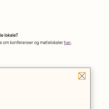
ie lokale?
s om konferanser og møtelokaler
her
.
VA
: 992079142
lgsvilkår
rsonvern
lgjenglighetsærklæring