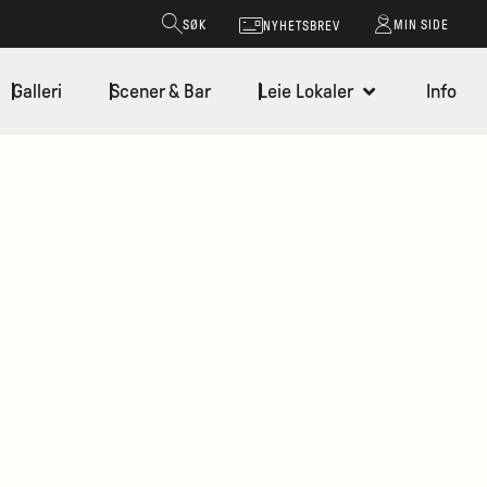
SØK
MIN SIDE
NYHETSBREV
Galleri
Scener & Bar
Leie Lokaler
Info