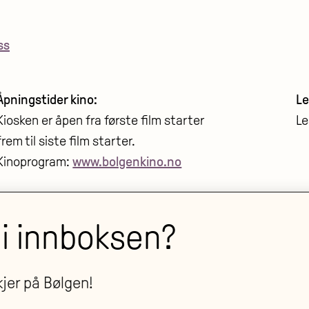
ss
Åpningstider kino:
Le
Kiosken er åpen fra første film starter
Le
frem til siste film starter.
Kinoprogram:
www.bolgenkino.no
 i innboksen?
Postadresse:
M
Larvik kulturhus Bølgen KF
Sa
PB 2020, 3255 Larvik
Pe
jer på Bølgen!
Ti