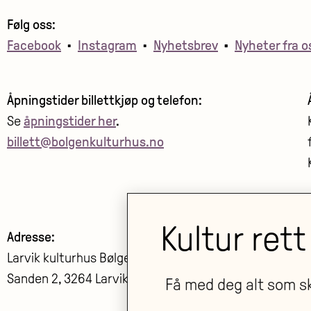
Følg oss:
Facebook
•
Instagram
•
Nyhetsbrev
•
Nyheter fra o
Åpningstider billettkjøp og telefon:
Se
åpningstider her
.
billett@bolgenkulturhus.no
Kultur rett
Adresse:
Larvik kulturhus Bølgen KF
Sanden 2, 3264 Larvik
Få med deg alt som sk