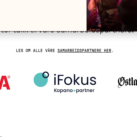
tor takk til våre samarbeidspartnere!
LES OM ALLE VÅRE
SAMARBEIDSPARTNERE HER
.